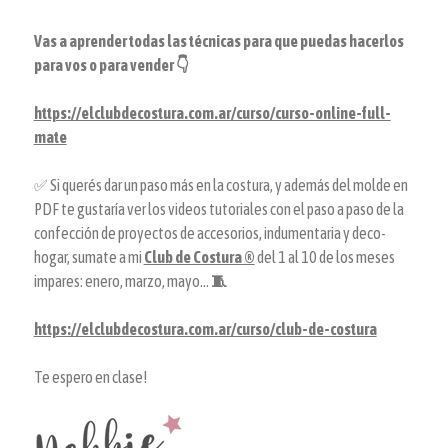
Vas a aprender todas las técnicas para que puedas hacerlos
para vos o para vender 👇
https://elclubdecostura.com.ar/curso/curso-online-full-
mate
✅ Si querés dar un paso más en la costura, y además del molde en
PDF te gustaría ver los videos tutoriales con el paso a paso de la
confección de proyectos de accesorios, indumentaria y deco-
hogar, sumate a mi
Club de Costura ®
del 1 al 10 de los meses
impares: enero, marzo, mayo...
🧵
https://elclubdecostura.com.ar/curso/club-de-costura
Te espero en clase!