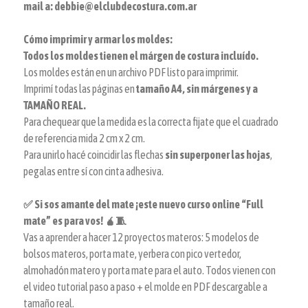
mail a: debbie@elclubdecostura.com.ar
Cómo imprimir y armar los moldes:
Todos los moldes tienen el márgen de costura incluído.
Los moldes están en un archivo PDF listo para imprimir.
Imprimí todas las páginas en
tamaño A4, sin márgenes y a
TAMAÑO REAL.
Para chequear que la medida es la correcta fijate que el cuadrado
de referencia mida 2 cm x 2 cm.
Para unirlo hacé coincidir las flechas
sin superponer las hojas
,
pegalas entre sí con cinta adhesiva.
✅ Si sos amante del mate ¡este nuevo curso online “Full
mate” es para vos! 🧉🧵
Vas a aprender a hacer 12 proyectos materos: 5 modelos de
bolsos materos, porta mate, yerbera con pico vertedor,
almohadón matero y porta mate para el auto. Todos vienen con
el video tutorial paso a paso + el molde en PDF descargable a
tamaño real.