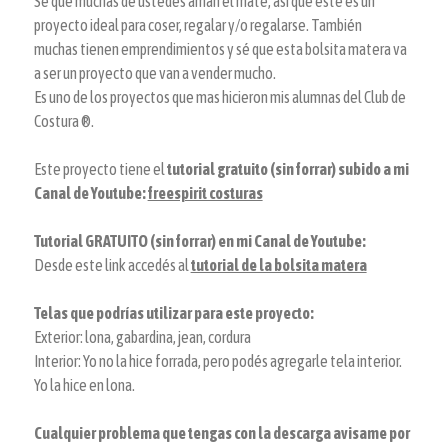
Sé que muchas de ustedes aman el mate, asi que este es un
proyecto ideal para coser, regalar y/o regalarse. También
muchas tienen emprendimientos y sé que esta bolsita matera va
a ser un proyecto que van a vender mucho.
Es uno de los proyectos que mas hicieron mis alumnas del Club de
Costura ®.
Este proyecto tiene el
tutorial gratuito (sin forrar) subido a mi
Canal de Youtube:
freespirit costuras
Tutorial GRATUITO (sin forrar) en mi Canal de Youtube:
Desde este link accedés al
tutorial de la bolsita matera
Telas que podrías utilizar para este proyecto:
Exterior: lona, gabardina, jean, cordura
Interior: Yo no la hice forrada, pero podés agregarle tela interior.
Yo la hice en lona.
Cualquier problema que tengas con la descarga avisame por