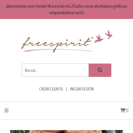
¡Bienvenidas a mi tienda! Acá están mis 20 años como diseñadora gráfica y
emprendedora textil
CREAR CUENTA
INICIAR SESIÓN
0