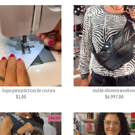
- hojas para prácticas de costura
molde riñonera weeken
$1,00
$6.997,00
28% OFF