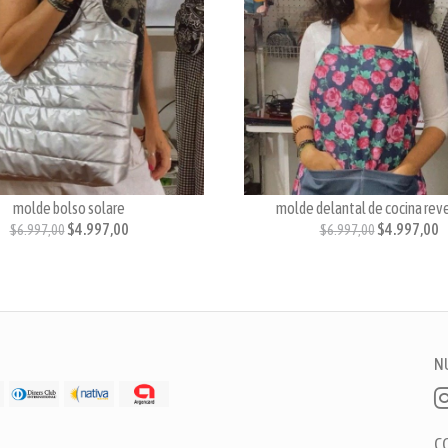
molde bolso solare
molde delantal de cocina reve
$4.997,00
$4.997,00
$6.997,00
$6.997,00
N
C