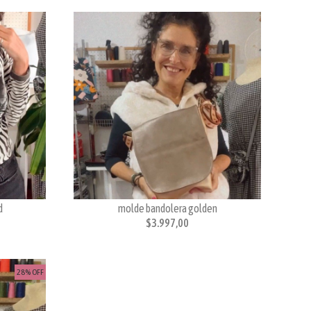
d
molde bandolera golden
$3.997,00
28% OFF