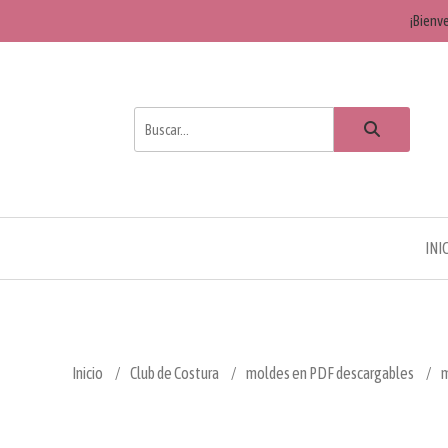
¡Bienv
INI
Inicio
Club de Costura
moldes en PDF descargables
m