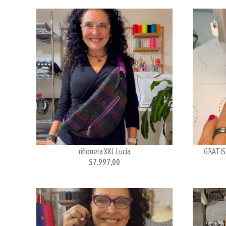
riñonera XXL Lucia
GRATIS 
$7.997,00