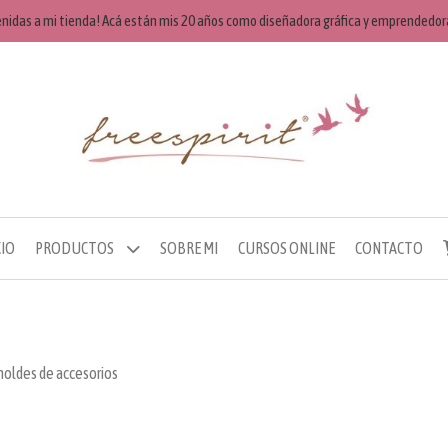
enidas a mi tienda! Acá están mis 20 años como diseñadora gráfica y emprendedora
CIO
PRODUCTOS
SOBRE MI
CURSOS ONLINE
CONTACTO
oldes de accesorios